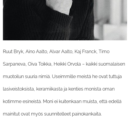
Ruut Bryk, Aino Aalto, Alvar Aalto, Kaj Franck, Timo
Sarpaneva, Oiva Toikka, Heikki Orvola – kaikki suomalaisen
muotoilun suuria nimiä. Useimmille meistä he ovat tuttuja
lasiveistoksista, keramiikasta ja kenties monista oman
kotimme esineistä. Moni ei kuitenkaan muista, että edellä
mainitut ovat myös suunnitelleet painokankaita.