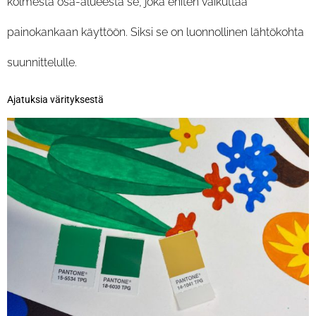
kolmesta osa-alueesta se, joka eniten vaikuttaa
painokankaan käyttöön. Siksi se on luonnollinen lähtökohta
suunnittelulle.
Ajatuksia värityksestä