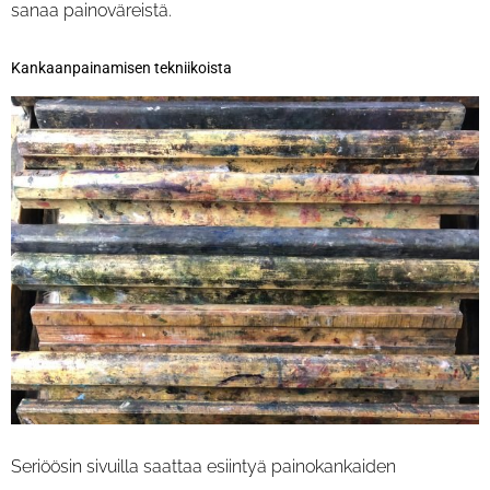
sanaa painoväreistä.
Kankaanpainamisen tekniikoista
Seriöösin sivuilla saattaa esiintyä painokankaiden