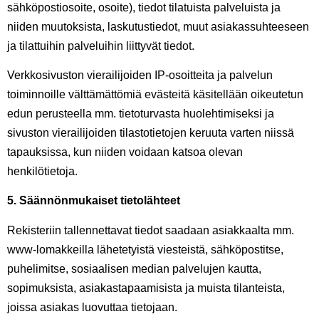
sähköpostiosoite, osoite), tiedot tilatuista palveluista ja
niiden muutoksista, laskutustiedot, muut asiakassuhteeseen
ja tilattuihin palveluihin liittyvät tiedot.
Verkkosivuston vierailijoiden IP-osoitteita ja palvelun
toiminnoille välttämättömiä evästeitä käsitellään oikeutetun
edun perusteella mm. tietoturvasta huolehtimiseksi ja
sivuston vierailijoiden tilastotietojen keruuta varten niissä
tapauksissa, kun niiden voidaan katsoa olevan
henkilötietoja.
5. Säännönmukaiset tietolähteet
Rekisteriin tallennettavat tiedot saadaan asiakkaalta mm.
www-lomakkeilla lähetetyistä viesteistä, sähköpostitse,
puhelimitse, sosiaalisen median palvelujen kautta,
sopimuksista, asiakastapaamisista ja muista tilanteista,
joissa asiakas luovuttaa tietojaan.