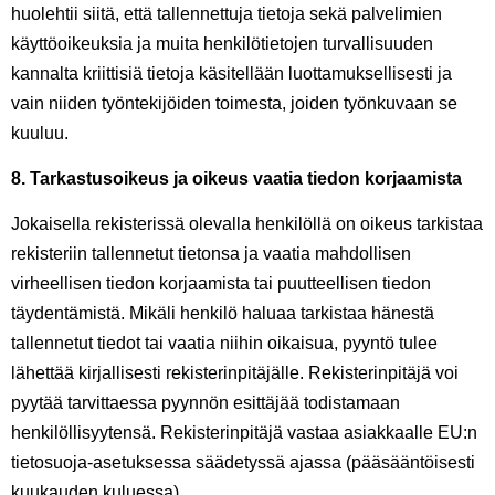
huolehtii siitä, että tallennettuja tietoja sekä palvelimien
käyttöoikeuksia ja muita henkilötietojen turvallisuuden
kannalta kriittisiä tietoja käsitellään luottamuksellisesti ja
vain niiden työntekijöiden toimesta, joiden työnkuvaan se
kuuluu.
8. Tarkastusoikeus ja oikeus vaatia tiedon korjaamista
Jokaisella rekisterissä olevalla henkilöllä on oikeus tarkistaa
rekisteriin tallennetut tietonsa ja vaatia mahdollisen
virheellisen tiedon korjaamista tai puutteellisen tiedon
täydentämistä. Mikäli henkilö haluaa tarkistaa hänestä
tallennetut tiedot tai vaatia niihin oikaisua, pyyntö tulee
lähettää kirjallisesti rekisterinpitäjälle. Rekisterinpitäjä voi
pyytää tarvittaessa pyynnön esittäjää todistamaan
henkilöllisyytensä. Rekisterinpitäjä vastaa asiakkaalle EU:n
tietosuoja-asetuksessa säädetyssä ajassa (pääsääntöisesti
kuukauden kuluessa).