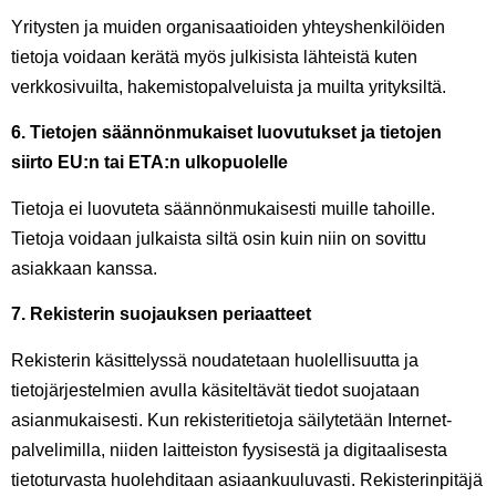
Yritysten ja muiden organisaatioiden yhteyshenkilöiden
tietoja voidaan kerätä myös julkisista lähteistä kuten
verkkosivuilta, hakemistopalveluista ja muilta yrityksiltä.
6. Tietojen säännönmukaiset luovutukset ja tietojen
siirto EU:n tai ETA:n ulkopuolelle
Tietoja ei luovuteta säännönmukaisesti muille tahoille.
Tietoja voidaan julkaista siltä osin kuin niin on sovittu
asiakkaan kanssa.
7. Rekisterin suojauksen periaatteet
Rekisterin käsittelyssä noudatetaan huolellisuutta ja
tietojärjestelmien avulla käsiteltävät tiedot suojataan
asianmukaisesti. Kun rekisteritietoja säilytetään Internet-
palvelimilla, niiden laitteiston fyysisestä ja digitaalisesta
tietoturvasta huolehditaan asiaankuuluvasti. Rekisterinpitäjä