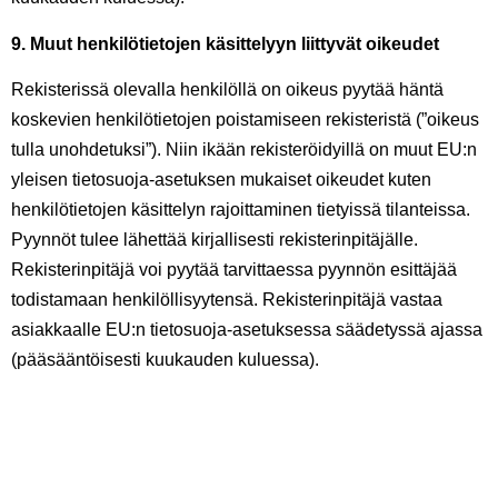
9. Muut henkilötietojen käsittelyyn liittyvät oikeudet
Rekisterissä olevalla henkilöllä on oikeus pyytää häntä
koskevien henkilötietojen poistamiseen rekisteristä (”oikeus
tulla unohdetuksi”). Niin ikään rekisteröidyillä on muut EU:n
yleisen tietosuoja-asetuksen mukaiset oikeudet kuten
henkilötietojen käsittelyn rajoittaminen tietyissä tilanteissa.
Pyynnöt tulee lähettää kirjallisesti rekisterinpitäjälle.
Rekisterinpitäjä voi pyytää tarvittaessa pyynnön esittäjää
todistamaan henkilöllisyytensä. Rekisterinpitäjä vastaa
asiakkaalle EU:n tietosuoja-asetuksessa säädetyssä ajassa
(pääsääntöisesti kuukauden kuluessa).