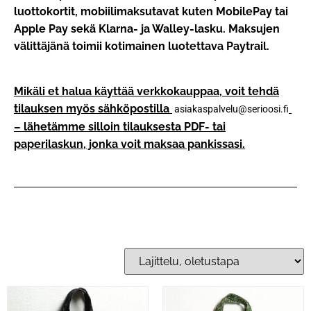
luottokortit, mobiilimaksutavat kuten MobilePay tai
Apple Pay sekä Klarna- ja Walley-lasku. Maksujen
välittäjänä toimii kotimainen luotettava Paytrail.
Mikäli et halua käyttää verkkokauppaa, voit tehdä
tilauksen myös sähköpostilla
asiakaspalvelu@serioosi.fi
– lähetämme silloin tilauksesta PDF- tai
paperilaskun, jonka voit maksaa pankissasi.