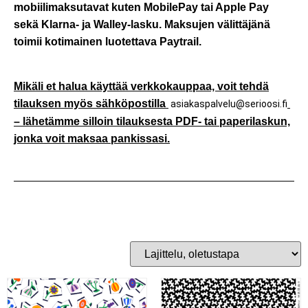
mobiilimaksutavat kuten MobilePay tai Apple Pay
sekä Klarna- ja Walley-lasku. Maksujen välittäjänä
toimii kotimainen luotettava Paytrail.
Mikäli et halua käyttää verkkokauppaa, voit tehdä
tilauksen myös sähköpostilla
asiakaspalvelu@serioosi.fi
– lähetämme silloin tilauksesta PDF- tai paperilaskun,
jonka voit maksaa pankissasi.