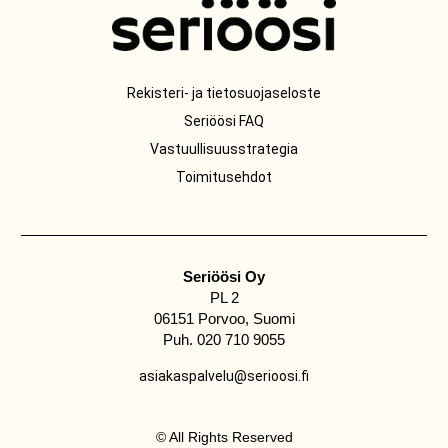
Rekisteri- ja tietosuojaseloste
Seriöösi FAQ
Vastuullisuusstrategia
Toimitusehdot
Seriöösi Oy
PL 2
06151 Porvoo, Suomi
Puh. 020 710 9055
asiakaspalvelu@serioosi.fi
© All Rights Reserved