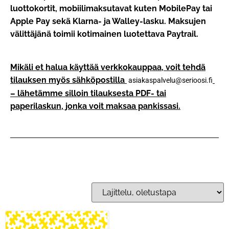
luottokortit, mobiilimaksutavat kuten MobilePay tai
Apple Pay sekä Klarna- ja Walley-lasku. Maksujen
välittäjänä toimii kotimainen luotettava Paytrail.
Mikäli et halua käyttää verkkokauppaa, voit tehdä
tilauksen myös sähköpostilla
asiakaspalvelu@serioosi.fi
– lähetämme silloin tilauksesta PDF- tai
paperilaskun, jonka voit maksaa pankissasi.