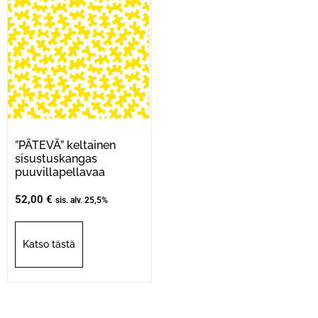
”PÄTEVÄ” keltainen
sisustuskangas
puuvillapellavaa
52,00
€
sis. alv. 25,5%
Katso tästä