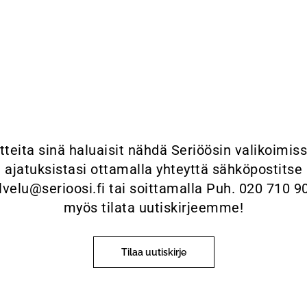
tteita sinä haluaisit nähdä Seriöösin valikoimis
ajatuksistasi ottamalla yhteyttä sähköpostitse
velu@serioosi.fi tai soittamalla Puh. 020 710 
myös tilata uutiskirjeemme!
Tilaa uutiskirje