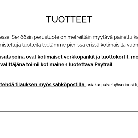
TUOTTEET
essa. Seriöösin perustuote on metreittäin myytävä painettu k
ettuja tuotteita teetämme pienissä erissä kotimaisilla valmi
aksutapoina ovat kotimaiset verkkopankit ja luottokortit, 
älittäjänä toimii kotimainen luotettava Paytrail.
t tehdä tilauksen myös sähköpostilla
asiakaspalvelu@serioosi.fi