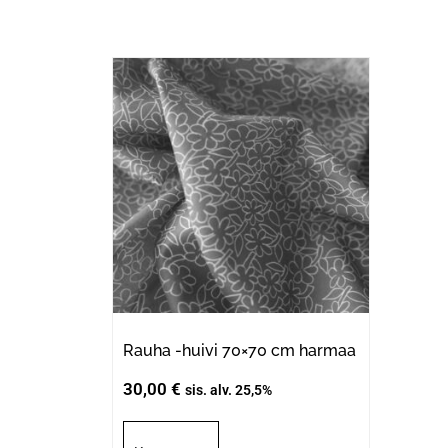
Rauha -huivi 70×70 cm harmaa
30,00
€
sis. alv. 25,5%