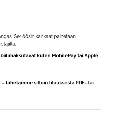
angas. Seriöösin kankaat painetaan
stajilla.
mobiilimaksutavat kuten MobilePay tai Apple
– lähetämme silloin tilauksesta PDF- tai