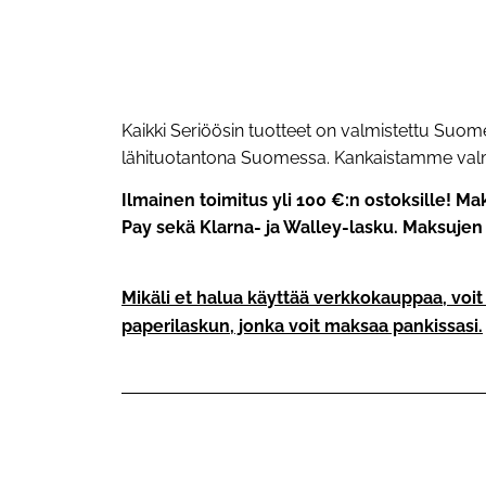
Kaikki Seriöösin tuotteet on valmistettu Suom
lähituotantona Suomessa. Kankaistamme valmist
Ilmainen toimitus yli 100 €:n ostoksille! M
Pay sekä Klarna- ja Walley-lasku. Maksujen v
Mikäli et halua käyttää verkkokauppaa, voi
paperilaskun, jonka voit maksaa pankissasi.