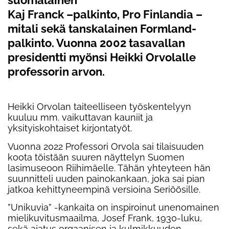
suomalainen
Kaj Franck –palkinto, Pro Finlandia –
mitali sekä tanskalainen Formland-
palkinto. Vuonna 2002 tasavallan
presidentti myönsi Heikki Orvolalle
professorin arvon.
Heikki Orvolan taiteelliseen ty
ö
skentelyyn
kuuluu mm. vaikuttavan kauniit ja
yksityiskohtaiset kirjontaty
ö
t.
Vuonna 2022 Professori Orvola sai tilaisuuden
koota t
ö
istään suuren näyttelyn Suomen
lasimuseoon Riihimä
elle. T
ähän yhteyteen hän
suunnitteli uuden painokankaan, joka sai pian
jatkoa kehittyneempinä versioina Seriöösille.
”Unikuvia” -kankaita on inspiroinut unenomainen
mielikuvitusmaailma, Josef Frank, 1930-luku,
sekä ajatus orgaanisen ja kulmikkuuden