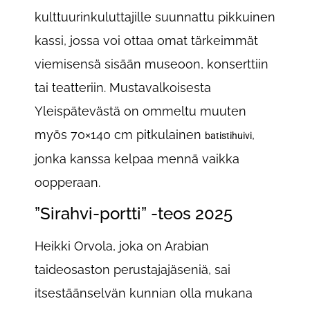
kulttuurinkuluttajille suunnattu pikkuinen
kassi, jossa voi ottaa omat tärkeimmät
viemisensä sisään museoon, konserttiin
tai teatteriin. Mustavalkoisesta
Yleispätevästä on ommeltu muuten
myös 70×140 cm pitkulainen
,
batistihuivi
jonka kanssa kelpaa mennä vaikka
oopperaan.
”Sirahvi-portti” -teos 2025
Heikki Orvola, joka on Arabian
taideosaston perustajajäseniä, sai
itsestäänselvän kunnian olla mukana