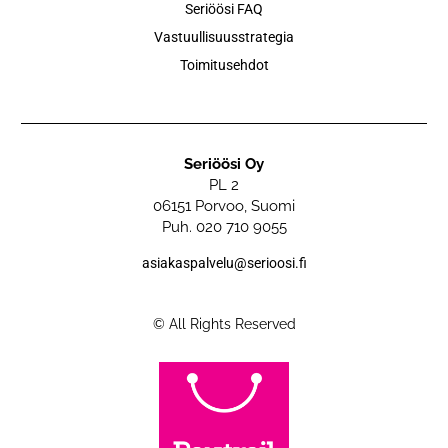
Seriöösi FAQ
Vastuullisuusstrategia
Toimitusehdot
Seriöösi Oy
PL 2
06151 Porvoo, Suomi
Puh. 020 710 9055
asiakaspalvelu@serioosi.fi
© All Rights Reserved