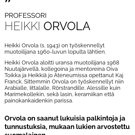
"
PROFESSORI
HEIKKI
ORVOLA
Heikki Orvola (s. 1943) on ty
ö
skennellyt
muotoilijana 1960-luvun lopulta lähtien.
Heikki Orvola aloitti uransa muotoilijana 1968
Nuutajä
rvell
ä, kollegoina ja mentoreina Oiva
Toikka ja Heikkiä jo Ateneumissa opettanut Kaj
Franck. Sittemmin Orvola on ty
ö
skennellyt niin
Arabialle, Iittalalle, R
ö
rstrandille, Alessille kuin
Marimekollekin, sekä lasin, keramiikan että
painokankaidenkin parissa.
Orvola on saanut lukuisia palkintoja ja
tunnustuksia, mukaan lukien arvostettu