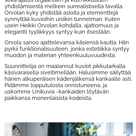
yhdistämisestä melkein surrealistisella tavalla.
Orvolan kyky yhdistää asioita ja elementtejä
synnyttää kuvioihin uniikin tunnelman. Kuten
usein Heikki Orvolan kohdalla, ajattomuus ja
elegantti tyylikkyys syntyy kuin itsestään.
Orvola sanoo ajattelevansa kä
siens
ä kautta. Hän
pyrkii funktionalisuuteen, jonka estetiikka syntyy
muodon ja materian yhteenkuuluvuudesta.
Suunnittelija on maalannut kuviot pikkutarkalla
käsivaraisella siveltimellään. Halusimme säilyttää
hänen alkuperäisen kädenjä
lkens
ä kankaalle asti.
Pidämme lopputulosta onnistuneena, ja
uskomme Unikuvia -kankaiden l
ö
ytävän
paikkansa monenlaisista kodeista.