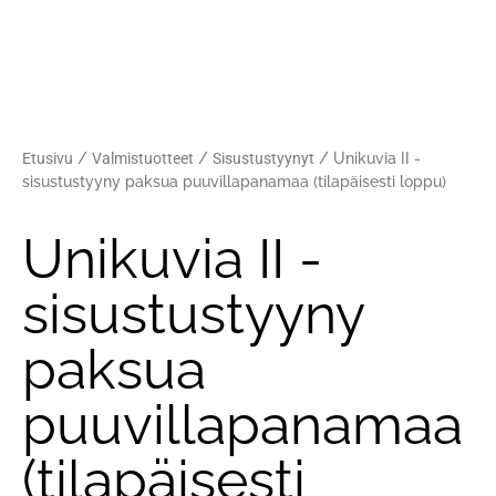
Etusivu
/
Valmistuotteet
/
Sisustustyynyt
/ Unikuvia II -
sisustustyyny paksua puuvillapanamaa (tilapäisesti loppu)
Unikuvia II -
sisustustyyny
paksua
puuvillapanamaa
(tilapäisesti