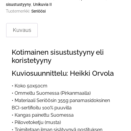
sisustustyyny
,
Unikuvia II
Tuotemerkki:
Seriöösi
Kuvaus
Kotimainen sisustustyyny eli
koristetyyny
Kuviosuunnittelu: Heikki Orvola
• Koko 50x50cm
• Ommeltu Suomessa (Pirkanmaalla)
• Materiaali Seriöösin 355g panamasidoksinen
BCI-sertifioitu 100% puuvilla
• Kangas painettu Suomessa
• Piilovetoketju (musta)
• Toimitetaan ilman sisätyynyä postituksen