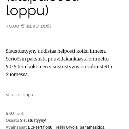
loppu)
70,00
€
sis. alv. 25,5%
Sisustustyyny uudistaa helposti kotisi ilmeen.
Seriöösin paksusta puuvillakankaasta ommeltu
50x50cm kokoinen sisustustyyny on valmistettu
Suomessa.
Varasto loppu
SKU
1006
Osasto
Sisustustyynyt
Avainsanat
BCI-sertifioitu
,
Heikki Orvola
,
panamasidos
,