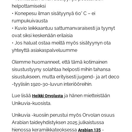
helpottamiseksi
• Konepesu ilman sisätyynyä 60° C – ei
rumpukuivausta
• Kuvio leikkaantuu sattumanvaraisesti ja tyynyt
ovat siksi keskenään erilaisia
• Jos haluat ostaa meiltä myös sisätyynyn ota
yhteyttä asiakaspalveluumme
Olemme huomanneet, että tämä kotimainen
sisustustyyny solahtaa helposti mihin tahansa
sisustukseen, mutta erityisesti jugend- ja art deco
-tyylisiin 1920-30-luvun interiööreihin.
Lue lisää
ja hänen mietteistään
Heikki Orvolasta
Unikuvia-kuosista.
Unikuvia -kuosiin perustui myös Orvolan osuus
Arabian taideyhdistyksen 2025 julkaistussa
hienossa keramiikkateoksessa
-
Arabian 135