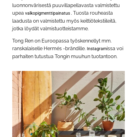
luonnonvärisestä puuvillapellavasta valmistettu
upea
Tuosta rouheasta
valkopigmenttipainatus .
laadusta on valmistettu myös keittiötekstiileitä,
jotka löydät valmistuotteistamme.
Tong Ren on Euroopassa työskennellyt mm.
ranskalaiselle Hermés -brändille.
issa voi
Instagram
parhaiten tutustua Tongin muuhun tuotantoon.