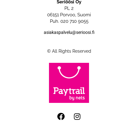
Seriöösi Oy
PL 2
06151 Porvoo, Suomi
Puh. 020 710 9055
asiakaspalvelu@serioosi.fi
© All Rights Reserved