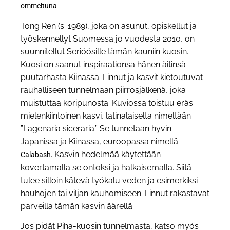
ommeltuna
Tong Ren (s. 1989), joka on asunut, opiskellut ja
työskennellyt Suomessa jo vuodesta 2010, on
suunnitellut Seriöösille tämän kauniin kuosin.
Kuosi on saanut inspiraationsa hänen äitinsä
puutarhasta Kiinassa. Linnut ja kasvit kietoutuvat
rauhalliseen tunnelmaan piirrosjälkenä, joka
muistuttaa koripunosta. Kuviossa toistuu eräs
mielenkiintoinen kasvi, latinalaiselta nimeltään
”Lagenaria siceraria.” Se tunnetaan hyvin
Japanissa ja Kiinassa, euroopassa nimellä
. Kasvin hedelmää käytettään
Calabash
kovertamalla se ontoksi ja halkaisemalla. Siitä
tulee silloin kätevä työkalu veden ja esimerkiksi
hauhojen tai viljan kauhomiseen. Linnut rakastavat
parveilla tämän kasvin äärellä.
Jos pidät Piha-kuosin tunnelmasta, katso myös