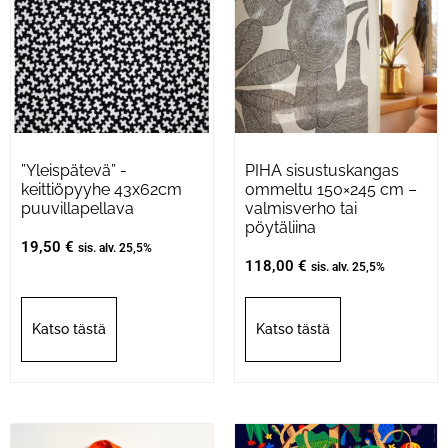
”Yleispätevä” -
PIHA sisustuskangas
keittiöpyyhe 43x62cm
ommeltu 150×245 cm –
puuvillapellava
valmisverho tai
pöytäliina
19,50
€
sis. alv. 25,5%
118,00
€
sis. alv. 25,5%
Katso tästä
Katso tästä