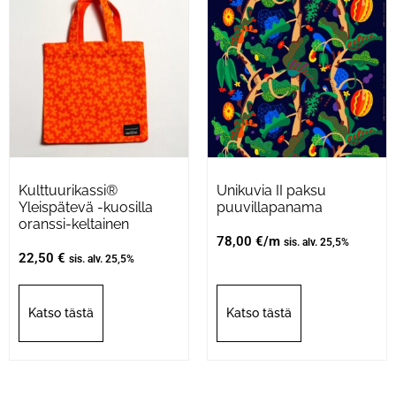
Kulttuurikassi®
Unikuvia II paksu
Yleispätevä -kuosilla
puuvillapanama
oranssi-keltainen
78,00
€
/m
sis. alv. 25,5%
22,50
€
sis. alv. 25,5%
Katso tästä
Katso tästä