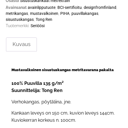
Osasto
Sisustuskankaat metreittäin
Avainsanat
avainlipputuote
,
BCI-sertifioitu
,
designfromfinland
,
metrikangas
,
mustavalkoinen
,
PIHA
,
puuvillakangas
,
sisustuskangas
,
Tong Ren
Tuotemerkki:
Seriöösi
Kuvaus
Mustavalkoinen sisustuskangas metritavarana pakalta
100% Puuvilla 135 g/m²
Suunnittelija: Tong Ren
Verhokangas, pöytäliina, jne.
Kankaan leveys on 150 cm, kuvion leveys 144cm.
Kuviokerran korkeus n. 100cm.