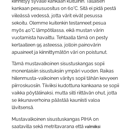
kiinnittyy syvälle kankaan kuituihin. Tällaisen
kankaan pesusuositus on 60°C. Sitä ei pidä pestä
viileässä vedessä, jotta värit eivät pesussa
sekoitu. Olemme kuitenkin testanneet pesua
myös 40°C lämpötilassa, eikä mustan värin
vuotamista havaittu. Tehtaalla tämä on pesty
kertaalleen 95 asteessa, jolloin painovärin
apuaineet ja kiinnittymätön väri on poistunut.
Tämä mustavalkoinen sisustuskangas sopii
monenlaisiin sisustuksiin ympäri vuoden. Raikas
hiilenmusta-valkoinen väritys sopii tähän kevyeen
piirroskuosiin. Tiiviiksi kudottuna kankaana se sopii
vaikka pöytäliinaksi, mutta silti riittävän ohut, jotta
se ikkunaverhoina päästää kauniisti valoa
lävitsensä.
Mustavalkoinen sisustuskangas PIHA on
saatavilla sekä metritavarana että
valmiiksi