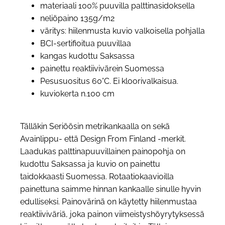
materiaali 100% puuvilla palttinasidoksella
neliöpaino 135g/m2
väritys: hiilenmusta kuvio valkoisella pohjalla
BCI-sertifioitua puuvillaa
kangas kudottu Saksassa
painettu reaktiivivärein Suomessa
Pesusuositus 60°C. Ei kloorivalkaisua.
kuviokerta n.100 cm
Tälläkin Seriöösin metrikankaalla on sekä
Avainlippu- että Design From Finland -merkit.
Laadukas palttinapuuvillainen painopohja on
kudottu Saksassa ja kuvio on painettu
taidokkaasti Suomessa. Rotaatiokaavioilla
painettuna saimme hinnan kankaalle sinulle hyvin
edulliseksi. Painovärinä on käytetty hiilenmustaa
reaktiiviväriä, joka painon viimeistyshöyrytyksessä