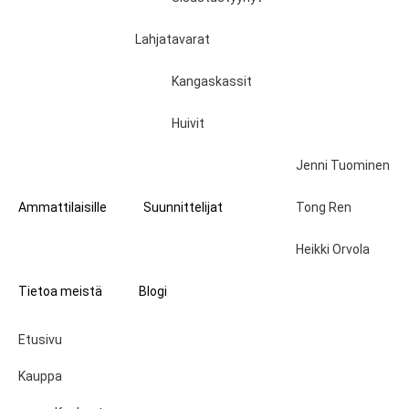
Lahjatavarat
Kangaskassit
Huivit
Jenni Tuominen
Ammattilaisille
Suunnittelijat
Tong Ren
Heikki Orvola
Tietoa meistä
Blogi
Etusivu
Kauppa