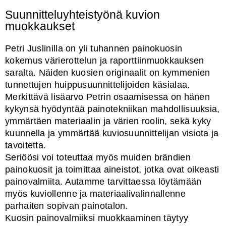
Suunnitteluyhteistyönä kuvion
muokkaukset
Petri Juslinilla on yli tuhannen painokuosin
kokemus värierottelun ja raporttiinmuokkauksen
saralta. Näiden kuosien originaalit on kymmenien
tunnettujen huippusuunnittelijoiden käsialaa.
Merkittävä lisäarvo Petrin osaamisessa on hänen
kykynsä hyödyntää painotekniikan mahdollisuuksia,
ymmärtäen materiaalin ja värien roolin, sekä kyky
kuunnella ja ymmärtää kuviosuunnittelijan visiota ja
tavoitetta.
Seriöösi voi toteuttaa myös muiden brändien
painokuosit ja toimittaa aineistot, jotka ovat oikeasti
painovalmiita. Autamme tarvittaessa löytämään
myös kuviollenne ja materiaalivalinnallenne
parhaiten sopivan painotalon.
Kuosin painovalmiiksi muokkaaminen täytyy