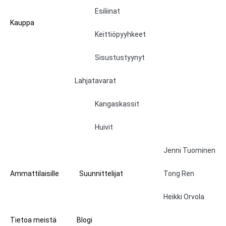
Esiliinat
Kauppa
Keittiöpyyhkeet
Sisustustyynyt
Lahjatavarat
Kangaskassit
Huivit
Jenni Tuominen
Ammattilaisille
Suunnittelijat
Tong Ren
Heikki Orvola
Tietoa meistä
Blogi