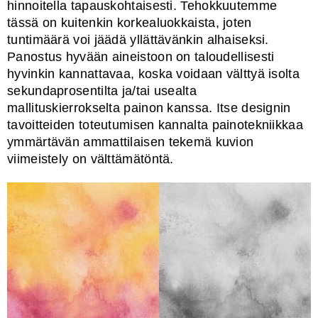
hinnoitella tapauskohtaisesti. Tehokkuutemme
tässä on kuitenkin korkealuokkaista, joten
tuntimäärä voi jäädä yllättävänkin alhaiseksi.
Panostus hyvään aineistoon on taloudellisesti
hyvinkin kannattavaa, koska voidaan välttyä isolta
sekundaprosentilta ja/tai usealta
mallituskierrokselta painon kanssa. Itse designin
tavoitteiden toteutumisen kannalta painotekniikkaa
ymmärtävän ammattilaisen tekemä kuvion
viimeistely on välttämätöntä.