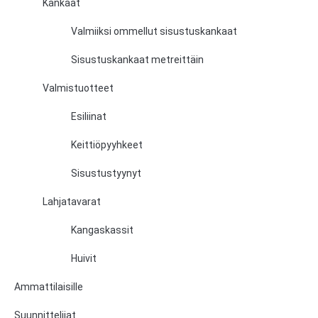
Kankaat
Valmiiksi ommellut sisustuskankaat
Sisustuskankaat metreittäin
Valmistuotteet
Esiliinat
Keittiöpyyhkeet
Sisustustyynyt
Lahjatavarat
Kangaskassit
Huivit
Ammattilaisille
Suunnittelijat