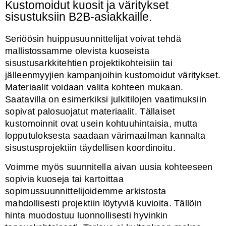
Kustomoidut kuosit ja väritykset
sisustuksiin B2B-asiakkaille.
Seriöösin huippusuunnittelijat voivat tehdä
mallistossamme olevista kuoseista
sisustusarkkitehtien projektikohteisiin tai
jälleenmyyjien kampanjoihin kustomoidut väritykset.
Materiaalit voidaan valita kohteen mukaan.
Saatavilla on esimerkiksi julkitilojen vaatimuksiin
sopivat palosuojatut materiaalit. Tällaiset
kustomoinnit ovat usein kohtuuhintaisia, mutta
lopputuloksesta saadaan värimaailman kannalta
sisustusprojektiin täydellisen koordinoitu.
Voimme myös suunnitella aivan uusia kohteeseen
sopivia kuoseja tai kartoittaa
sopimussuunnittelijoidemme arkistosta
mahdollisesti projektiin löytyviä kuvioita. Tällöin
hinta muodostuu luonnollisesti hyvinkin